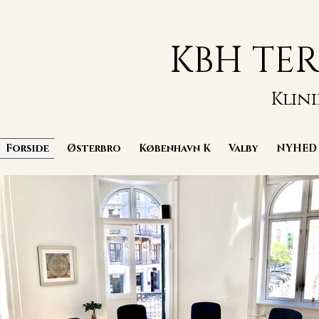
KBH TE
Klin
Forside
Østerbro
København K
Valby
NYHED 