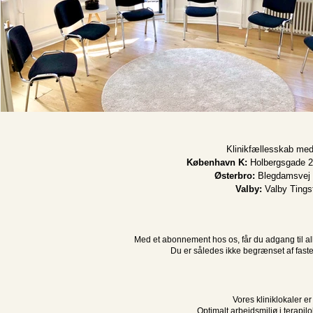
Klinikfællesskab med 
København K:
Holbergsgade 26
Østerbro:
Blegdamsvej 1
Valby:
Valby Tingst
Med et abonnement hos os, får du adgang til alle
Du er således ikke begrænset af faste d
Vores kliniklokaler er
Optimalt arbejdsmiljø i terapi