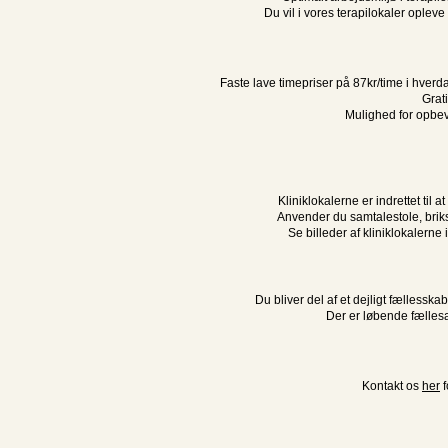
Du vil i vores terapilokaler opleve
Faste lave timepriser på 87kr/time i hve
Grati
Mulighed for opbev
Kliniklokalerne er indrettet til 
Anvender du samtalestole, briks 
Se billeder af kliniklokalern
Du bliver del af et dejligt fællessk
Der er løbende fælles
Kontakt os
her
f